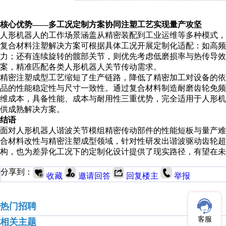
核心优势
——多工况定制方案协同注塑工艺实现量产攻坚
人形机器人的工作场景涵盖从精密装配到
工业运维
等多种模式，
复合材料注塑解决方案可
根据具体
工况开展定制化适配
：如
高频
力；
还有
连续旋转的髋部关节，则优先考虑低磨损率与热传导效
案，精准匹配各类人形机器人关节传动需求。
精密注塑
成型工艺缩短
了
生产链路，降低
了
精密加工
对
设备
的
依
品的性能稳定性与尺寸一致性。
通过
复合材料
制造耐磨
齿轮免频
维成本，
具备
性能、成本与耐用性三重优势，完全
适用于
人形机
供成熟解决方案。
结语
面对人形机器人谐波关节
模组
精密传动部件的性能短板与量产难
合材料改性与精密注塑成型领域，针对性研发出谐波驱动齿轮超
构，
也为差异化工况下的定制化设计提供了现实路径
，
有望在未
分享到：
收藏
邀请回答
回复楼主
举报
热门招聘
客服
相关主题