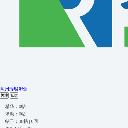
常州瑞璐塑业
关注
私信
精华：0帖
求助：0帖
帖子：38帖 | 0回