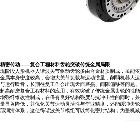
精密传动
——复合工程材料齿轮突破传统金属局限
现阶段人形机器人谐波关节驱动齿轮多
由
合金材质
制成
，虽能依
金属
本身
密度较高，会增大关节负载与运动惯量，削弱机器人运
与运行噪音，长期往复工作
会
出现齿面磨损、间隙偏移等问题
。
超高耐磨复合工程材料的应用，有效突破了传统金属齿轮的性
增强纤维改性制成，在保有良好结构强度与抗冲击性的同时，兼
量显著降低，
并
优化关节运动灵活性与作业精度
，还能
缓冲齿轮
部润滑体系，这使得谐波关节模组可以简化密封结构，为整机减