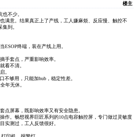
楼主
坑也不少。
也满意。结果真正上了产线，工人嫌麻烦、反应慢、触控不
采集到。
ESOP终端，装在产线上用。
摘手套点，严重影响效率。
就看不清。
重启。
口不够用，只能加hub，稳定性差。
求全年无休。
套点屏幕，既影响效率又有安全隐患。
操作。畅想视界巨匠系列的10点电容触控屏，专门做过灵敏度
目实测过，工人反馈很好。
C、打印机、报警灯……