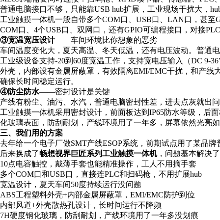
普通电脑接口不够，只能靠USB hub扩展，工业现场干扰大，hu
工业触摸一体机一般自带多个COM口、USB口、LAN口，甚至
COM口、4个USB口、双网口，还有GPIO可编程接口，对接P
③宽温宽压设计
——车间环境比你想象的恶劣
车间温度变化大，夏天高温、冬天低温，还有电压波动。普通电
工业级设备支持-20到60度宽温工作，支持宽电压输入（DC 9
外壳，内部设有金属屏蔽罩，有效隔离EMI/EMC干扰，和产
确保长时间稳定运行。
④防尘防水
——密封设计是关键
产线有粉尘、油污、水汽，普通电脑密封性差，进去点灰就出问
工业触摸一体机采用密封设计，前面板达到IP65防水等级，后面
化玻璃表面，防刮耐划，产线环境用了一年多，屏幕依然光亮如
三、我们用的方案
去年给一个电子厂做SMT产线ESOP系统，前期试点用了某品
后来换成了
畅想视界巨匠系列工业触摸一体机
，问题基本解决了
10点电容触控，戴薄手套也能精准操作，工人不用摘手套
多个COM口和USB口，直接连PLC和扫码枪，不用扩展hub
宽温设计，夏天车间50度持续运行没问题
ABS工程塑料外壳+内部金属屏蔽罩，EMI/EMC防护到位
内部风道+外壳散热孔设计，长时间运行不降频
7H硬度钢化玻璃，防刮耐划，产线环境用了一年多没划痕