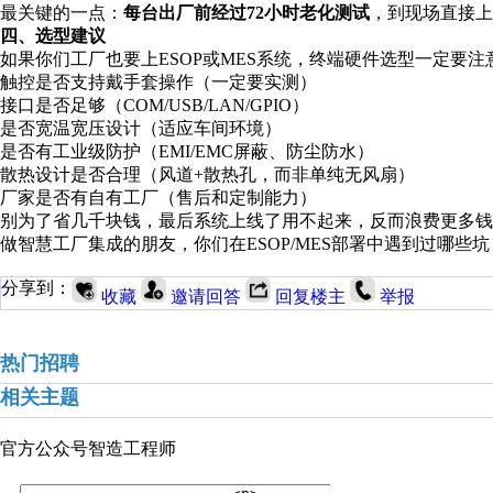
最关键的一点：
每台出厂前经过72小时老化测试
，到现场直接上
四、选型建议
如果你们工厂也要上ESOP或MES系统，终端硬件选型一定要注
触控是否支持戴手套操作（一定要实测）
接口是否足够（COM/USB/LAN/GPIO）
是否宽温宽压设计（适应车间环境）
是否有工业级防护（EMI/EMC屏蔽、防尘防水）
散热设计是否合理（风道+散热孔，而非单纯无风扇）
厂家是否有自有工厂（售后和定制能力）
别为了省几千块钱，最后系统上线了用不起来，反而浪费更多钱
做智慧工厂集成的朋友，你们在ESOP/MES部署中遇到过哪些坑？欢
分享到：
收藏
邀请回答
回复楼主
举报
热门招聘
相关主题
官方公众号
智造工程师