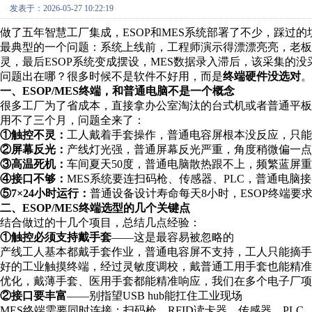
发表于：2026-05-27 10:22:19
做了五年智慧工厂集成，ESOP和MES系统部署了不少，踩过的
最典型的一个问题：系统上线前，工程师演示得漂漂亮亮，老板
灵，最后ESOP系统变成摆设，MES数据录入滞后，该采集的没
问题出在哪？很多时候不是软件不好用，而是
终端硬件没选对
。
一、ESOP/MES终端，和普通电脑不是一个概念
很多工厂为了省成本，直接拿办公室淘汰的台式机或者普通平板当
用不了三个月，问题全来了：
①触控不灵：
工人戴着手套操作，普通电容屏根本没反应，只能
②屏幕反光：
产线灯光强，普通屏幕反光严重，角度稍微偏一点
③高温死机：
车间夏天50度，普通电脑散热跟不上，频繁蓝屏
④接口不够：
MES系统要连扫码枪、传感器、PLC，普通电脑接
⑤7×24小时运行：
普通设备设计寿命每天8小时，ESOP终端要
二、ESOP/MES终端选型的几个关键点
结合做过的十几个项目，总结几点经验：
①触控必须支持戴手套
——这是最容易被忽略的
产线工人基本都戴手套作业，普通电容屏不支持，工人只能摘手
好的工业触摸终端，经过灵敏度调校，戴普通工用手套也能精准
优化，戴薄手套、医用手套都能精准响应，我们在多个电子厂项
②接口要丰富
——别指望USB hub能扛住工业现场
MES终端需要同时连接：扫码枪、RFID读卡器、传感器、PL