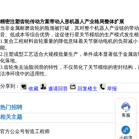
精密注塑齿轮传动方案带动人形机器人产业格局整体扩展
当非金属
耐磨
齿轮的瓶颈被打破，其对整个机器人产业链的带动
音、低成本等综合优势，
这促使
行星关节模组的生产模式发生根
1.复合工程材料
齿轮重量的降低意味着关节驱动电机的负荷减小
能。
2.
注塑成型工艺适合大规模批量生产，单件成本显著低于金属齿
化落地。
3.
齿轮免去油脂润滑的特性，不仅简化了关节模组的密封结构，
洁净环境中的适用性。
分享到：
收藏
邀请回答
回复楼主
举报
热门招聘
客服
相关主题
官方公众号
智造工程师
小程序