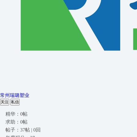
常州瑞璐塑业
关注
私信
精华：0帖
求助：0帖
帖子：37帖 | 0回