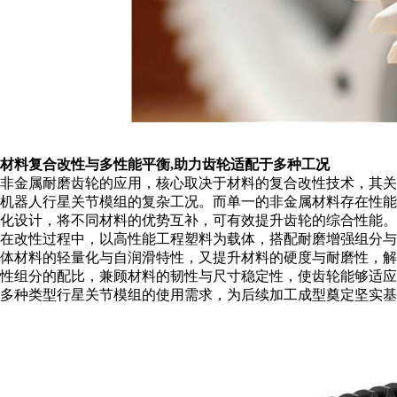
材料复合改性与多性能平衡
,助力齿轮适配于多种工况
非金属
耐磨
齿轮的
应用
，核心取决于材料的复合改性技术，其关
机器人行星关节模组的复杂工况。
而
单一
的
非金属材料存在性能
化设计
，将不同材料的优势互补，可有效提升齿轮的综合性能。
在改性过程中，以高性能工程塑料为
载体
，搭配耐磨增强组分与
体材料的轻量化与自润滑特性，又提升材料的硬度与耐磨性，
性组分的配比，兼顾材料的韧性与尺寸稳定性，使齿轮能够适
多种类型行星关节模组的使用需求，为后续
加工成型
奠定坚实基