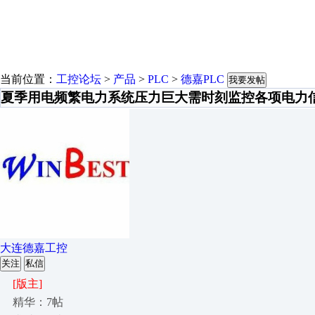
当前位置：
工控论坛
>
产品
>
PLC
>
德嘉PLC
我要发帖
夏季用电频繁电力系统压力巨大需时刻监控各项电力
大连德嘉工控
关注
私信
[版主]
精华：7帖