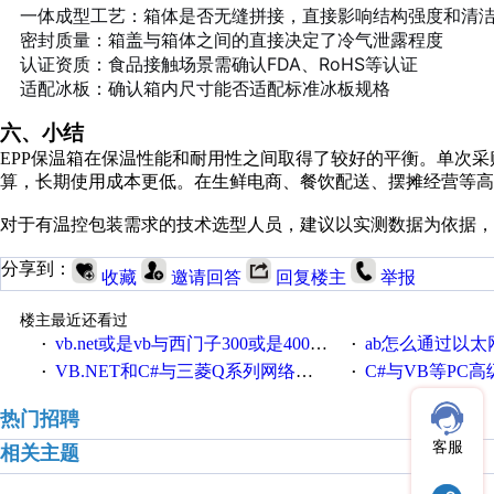
一体成型工艺：箱体是否无缝拼接，直接影响结构强度和清
密封质量：箱盖与箱体之间的直接决定了冷气泄露程度
认证资质：食品接触场景需确认FDA、RoHS等认证
适配冰板：确认箱内尺寸能否适配标准冰板规格
六、小结
EPP保温箱在保温性能和耐用性之间取得了较好的平衡。单次采
算，长期使用成本更低。在生鲜电商、餐饮配送、摆摊经营等高
对于有温控包装需求的技术选型人员，建议以实测数据为依据，
分享到：
收藏
邀请回答
回复楼主
举报
楼主最近还看过
vb.net或是vb与西门子300或是400plc通信怎么想编写呀！
ab怎么通过以太网跟
·
·
VB.NET和C#与三菱Q系列网络通讯的源代码
C#与VB等PC高级语言与S7
·
·
热门招聘
客服
相关主题