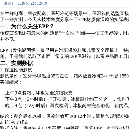
发表于：2026-05-22 15:26:50
在生鲜电商、餐饮配送、医药冷链等场景中，保温箱的选型直
了一些实测，今天从技术角度分享一下EPP材质保温箱的实际
一、为什么关注EPP？
传统EPS泡沫箱最大的问题是“一次性”思维——便宜但易碎，
并不低。
EPP（发泡聚丙烯）最早用在汽车保险杠和儿童安全座椅上，
题。于是我们选取了市面上常见的EPP保温箱（以富卢品牌31
二、实测数据
1. 保温性能测试
测试条件：室外环境温度35℃左右，箱内放置冷冻24小时的155
实测结果：
上午9点装箱，冰板完全冻结状态
下午3点（6小时后）打开检测，冰板融化约三分之一，饮料
晚上9点（12小时后）再次检测，冰板尚未完全融化，箱内温
结论：配合标准冰板，保冷时效可达8-12小时，满足常规配送
2. 抗冲击测试
测试方法：将空箱从1.2米高度自由跌落，重复10次，检查箱体