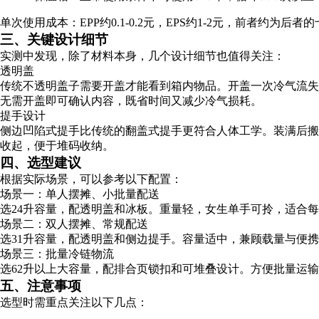
单次使用成本：EPP约0.1-0.2元，EPS约1-2元，前者约为后者
三、关键设计细节
实测中发现，除了材料本身，几个设计细节也值得关注：
透明盖
传统不透明盖子需要开盖才能看到箱内物品。开盖一次冷气流
无需开盖即可确认内容，既省时间又减少冷气损耗。
提手设计
侧边凹陷式提手比传统的翻盖式提手更符合人体工学。装满后
收起，便于堆码收纳。
四、选型建议
根据实际场景，可以参考以下配置：
场景一：单人摆摊、小批量配送
选24升容量，配透明盖和冰板。重量轻，女生单手可拎，适合
场景二：双人摆摊、常规配送
选31升容量，配透明盖和侧边提手。容量适中，兼顾载量与便
场景三：批量冷链物流
选62升以上大容量，配排合页锁扣和可堆叠设计。方便批量运
五、注意事项
选型时需重点关注以下几点：