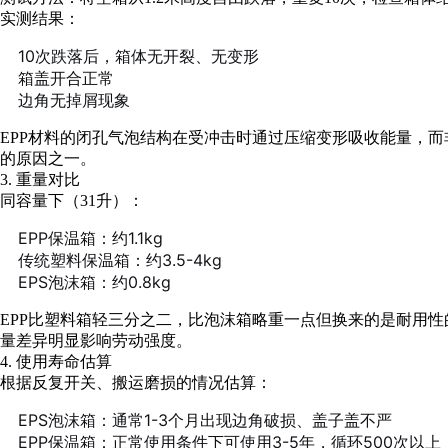
实测结果：
10次跌落后，箱体无开裂、无变形
箱盖开合正常
边角无掉屑现象
EPP材料的闭孔气泡结构在受冲击时通过压缩变形吸收能量，而非
的原因之一。
3. 重量对比
同容量下（31升）：
EPP保温箱：约1.1kg
传统塑料保温箱：约3.5-4kg
EPS泡沫箱：约0.8kg
EPP比塑料箱轻三分之二，比泡沫箱略重一点但换来的是耐用
量差异明显影响劳动强度。
4. 使用寿命估算
根据反复开关、搬运磨损的情况估算：
EPS泡沫箱：通常1-3个月出现边角破损、盖子盖不严
EPP保温箱：正常使用条件下可使用3-5年，循环500次以上