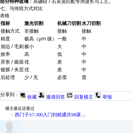
部分特种玻璃
：高硼硅 / 石英需匹配专用波长与工艺。
七、与传统方式对比
表格
指标
激光切割
机械刀切割
水刀切割
接触方式
非接触
接触
接触
精度
极高（μm 级）
一般
中
崩边 / 毛刺
极小
大
中
效率
高
低
中
异形 / 曲面
优
差
中
镀膜 / 夹层
优
差
中
后处理
少 / 无
必需
需
分享到：
收藏
邀请回答
回复楼主
举报
楼主最近还看过
西门子S7-300入门到精通共98课视频教程
·