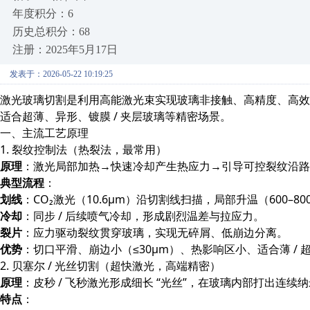
年度积分：6
历史总积分：68
注册：2025年5月17日
发表于：2026-05-22 10:19:25
激光玻璃切割是利用高能激光束实现玻璃非接触、高精度、高效
适合超薄、异形、镀膜 / 夹层玻璃等精密场景。
一、主流工艺原理
1. 裂纹控制法（热裂法，最常用）
原理
：激光局部加热→快速冷却产生热应力→引导可控裂纹沿路
典型流程
：
划线
：CO₂激光（10.6μm）沿切割线扫描，局部升温（600–80
冷却
：同步 / 后续喷气冷却，形成剧烈温差与拉应力。
裂片
：应力驱动裂纹贯穿玻璃，实现无碎屑、低崩边分离。
优势
：切口平滑、崩边小（≤30μm）、热影响区小、适合薄 / 
2. 贝塞尔 / 光丝切割（超快激光，高端精密）
原理
：皮秒 / 飞秒激光形成细长 “光丝”，在玻璃内部打出连续
特点
：