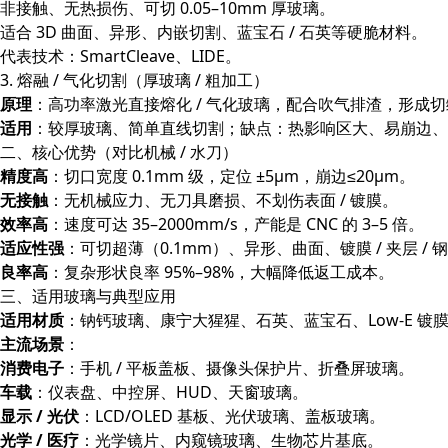
非接触、无热损伤、可切 0.05–10mm 厚玻璃。
适合 3D 曲面、异形、内嵌切割、蓝宝石 / 石英等硬脆材料。
代表技术：SmartCleave、LIDE。
3. 熔融 / 气化切割（厚玻璃 / 粗加工）
原理
：高功率激光直接熔化 / 气化玻璃，配合吹气排渣，形成
适用
：较厚玻璃、简单直线切割；缺点：热影响区大、易崩边、
二、核心优势（对比机械 / 水刀）
精度高
：切口宽度 0.1mm 级，定位 ±5μm，崩边≤20μm。
无接触
：无机械应力、无刀具磨损、不划伤表面 / 镀膜。
效率高
：速度可达 35–2000mm/s，产能是 CNC 的 3–5 倍。
适应性强
：可切超薄（0.1mm）、异形、曲面、镀膜 / 夹层 /
良率高
：复杂形状良率 95%–98%，大幅降低返工成本。
三、适用玻璃与典型应用
适用材质
：钠钙玻璃、康宁大猩猩、石英、蓝宝石、Low‑E 镀膜
主流场景
：
消费电子
：手机 / 平板盖板、摄像头保护片、折叠屏玻璃。
车载
：仪表盘、中控屏、HUD、天窗玻璃。
显示 / 光伏
：LCD/OLED 基板、光伏玻璃、盖板玻璃。
光学 / 医疗
：光学镜片、内窥镜玻璃、生物芯片基底。