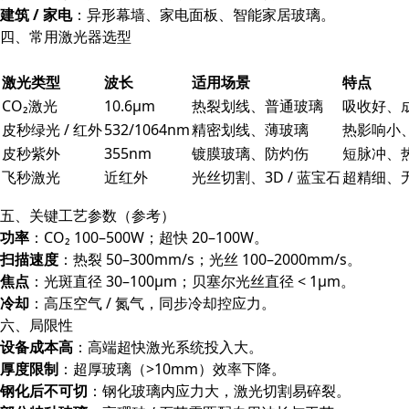
建筑 / 家电
：异形幕墙、家电面板、智能家居玻璃。
四、常用激光器选型
激光类型
波长
适用场景
特点
CO₂激光
10.6μm
热裂划线、普通玻璃
吸收好、
皮秒绿光 / 红外
532/1064nm
精密划线、薄玻璃
热影响小
皮秒紫外
355nm
镀膜玻璃、防灼伤
短脉冲、热
飞秒激光
近红外
光丝切割、3D / 蓝宝石
超精细、
五、关键工艺参数（参考）
功率
：CO₂ 100–500W；超快 20–100W。
扫描速度
：热裂 50–300mm/s；光丝 100–2000mm/s。
焦点
：光斑直径 30–100μm；贝塞尔光丝直径 < 1μm。
冷却
：高压空气 / 氮气，同步冷却控应力。
六、局限性
设备成本高
：高端超快激光系统投入大。
厚度限制
：超厚玻璃（>10mm）效率下降。
钢化后不可切
：钢化玻璃内应力大，激光切割易碎裂。