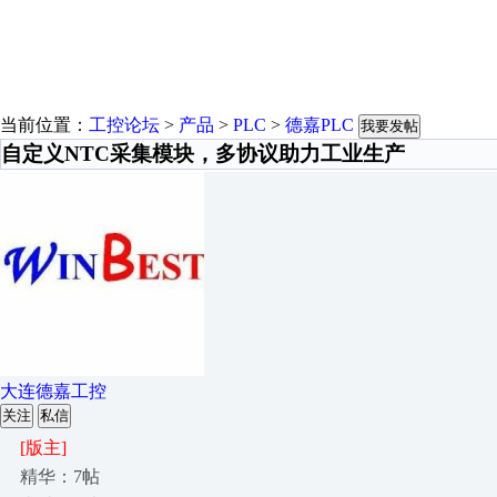
当前位置：
工控论坛
>
产品
>
PLC
>
德嘉PLC
我要发帖
自定义NTC采集模块，多协议助力工业生产
大连德嘉工控
关注
私信
[版主]
精华：7帖