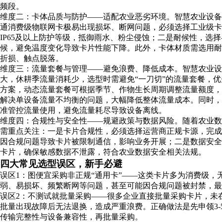
频段。
维度二：卡体品质与防护——适配农业恶劣环境。智慧农业设
通消费级物联网卡极易出现损坏、断网问题，必须选择工业级
IP65及以上防护等级，抵御雨水、粉尘侵蚀；二是耐候性，选择
候，避免温度变化导致卡片性能下降。此外，卡体材质需选用
折损、触点脱落。
维度三：流量套餐与管理——避免浪费、降低成本。智慧农业设
大，休耕季流量消耗少，选型时需避免“一刀切”的流量套餐，
方案，动态流量套餐可根据季节、作物生长周期调整流量额度
解决单设备流量不均衡的问题，大幅降低整体流量成本。同时
准管控流量使用，避免流量耗尽导致设备离线。
维度四：合规性与安全性——规避政策与数据风险。随着农业
需重点关注：一是卡片合规性，必须选择运营商正规卡源，完成企业
因合规问题导致卡片被限制通信，影响业务开展；二是数据安
卡片，确保敏感数据不泄露，符合农业数据安全相关法规。
四大常见选型误区，新手必避
误区1：图便宜采购非正规“通用卡”——这类卡片多为消费级
弱、易损坏、频繁断网等问题，甚至可能因合规问题被封禁，最
误区2：不测试就批量采购——很多企业直接批量采购卡片，未
批量出现故障后无法退换，造成严重浪费。正确做法是先申领3-
传输完整性与设备兼容性，再批量采购。