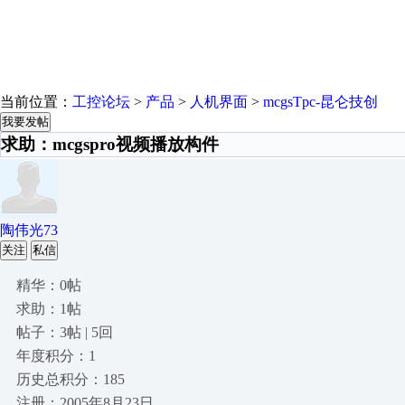
当前位置：
工控论坛
>
产品
>
人机界面
>
mcgsTpc-昆仑技创
我要发帖
求助：mcgspro视频播放构件
陶伟光73
关注
私信
精华：0帖
求助：1帖
帖子：3帖 | 5回
年度积分：1
历史总积分：185
注册：2005年8月23日