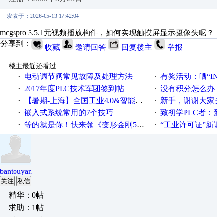
发表于：2026-05-13 17:42:04
mcgspro 3.5.1无视频播放构件，如何实现触摸屏显示摄像头呢？
分享到：
收藏
邀请回答
回复楼主
举报
楼主最近还看过
电动调节阀常见故障及处理方法
有奖活动：晒“IN
·
·
2017年度PLC技术军团签到帖
没有积分怎么办
·
·
【暑期-上海】全国工业4.0&智能制造高级培训班通知！
新手，谢谢大家
·
·
嵌入式系统常用的7个技巧
致初学PLC者：新人学
·
·
等的就是你！快来领《变形金刚5》观影券
“工业许可证”新调整：水文仪器
·
·
bantouyan
关注
私信
精华：0帖
求助：1帖