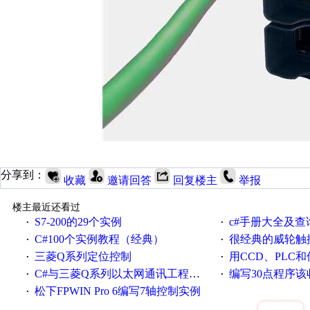
分享到：
收藏
邀请回答
回复楼主
举报
楼主最近还看过
S7-200的29个实例
c#手册大全及查
·
·
C#100个实例教程（经典）
很经典的威轮触
·
·
三菱Q系列定位控制
用CCD、PLC
·
·
C#与三菱Q系列以太网通讯工程代码
编写30点程序
·
·
松下FPWIN Pro 6编写7轴控制实例
·