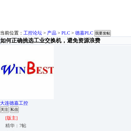
当前位置：
工控论坛
>
产品
>
PLC
>
德嘉PLC
我要发帖
如何正确挑选工业交换机，避免资源浪费
大连德嘉工控
关注
私信
[版主]
精华：7帖