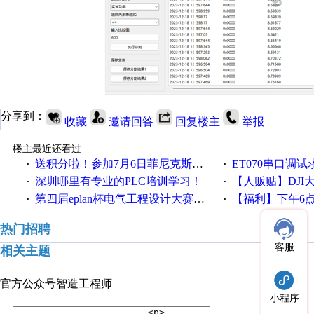
分享到：
收藏
邀请回答
回复楼主
举报
楼主最近还看过
送积分啦！参加7月6日菲尼克斯在线研讨会即得
ET070串口调试
·
·
深圳哪里有专业的PLC培训学习！
【人贩贴】DJI大疆
·
·
第四届eplan杯电气工程设计大赛报名啦！！！
【福利】下午6点论坛大调
·
·
热门招聘
客服
相关主题
官方公众号
智造工程师
小程序