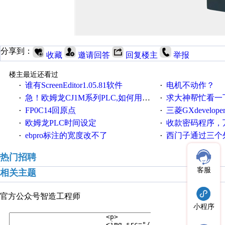
分享到：
收藏
邀请回答
回复楼主
举报
楼主最近还看过
谁有ScreenEditor1.05.81软件
电机不动作？
·
·
急！欧姆龙CJ1M系列PLC,如何用时间控制变频器。要求时间在组态王中可以自由输入！拜托各位大神了！
求大神帮忙看一下
·
·
FP0C14回原点
三菱GXdevelop
·
·
欧姆龙PLC时间设定
收款密码程序，
·
·
ebpro标注的宽度改不了
西门子通过三个外部
·
·
热门招聘
客服
相关主题
官方公众号
智造工程师
小程序