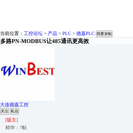
当前位置：
工控论坛
>
产品
>
PLC
>
德嘉PLC
我要发帖
多路PN-MODBUS让485通讯更高效
大连德嘉工控
关注
私信
[版主]
精华：7帖