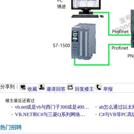
分享到：
收藏
邀请回答
回复楼主
举报
楼主最近还看过
vb.net或是vb与西门子300或是400plc通信怎么想编写呀！
ab怎么通过以太网跟
·
·
VB.NET和C#与三菱Q系列网络通讯的源代码
C#与VB等PC高级语言与S7
·
·
热门招聘