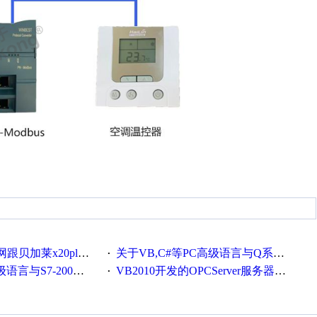
贝加莱x20plc通讯
关于VB,C#等PC高级语言与Q系列通讯
·
-200的CP243以太网通讯
VB2010开发的OPCServer服务器软件(含源代码)
·