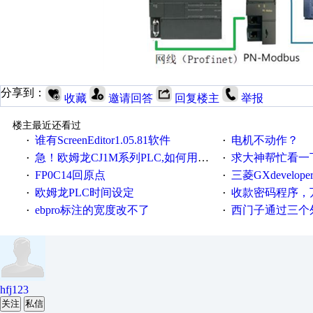
分享到：
收藏
邀请回答
回复楼主
举报
楼主最近还看过
谁有ScreenEditor1.05.81软件
电机不动作？
·
·
急！欧姆龙CJ1M系列PLC,如何用时间控制变频器。要求时间在组态王中可以自由输入！拜托各位大神了！
求大神帮忙看一下
·
·
FP0C14回原点
三菱GXdevelop
·
·
欧姆龙PLC时间设定
收款密码程序，
·
·
ebpro标注的宽度改不了
西门子通过三个外部
·
·
hfj123
关注
私信