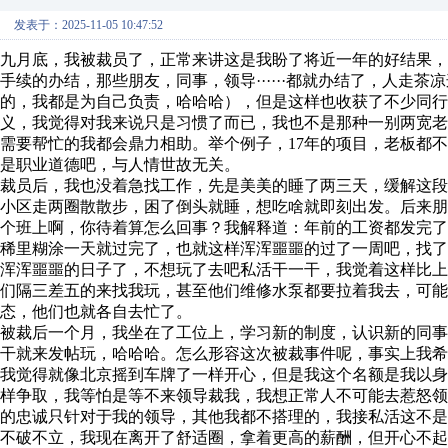
发表于：2025-11-05 10:47:52
九月底，我被裁员了，正常来讲这是我盼了将近一年的好结果
手续的办结，那些朋友，同事，领导······都就办结了，人走
的，我都是为自己负责，哈哈哈），但是这样也收获了不少同行
义，我觉得对我来说只是习惯了而已，我也不是那种一别两宽
需要帮忙的我都会鼎力相助。举个例子，17年的项目，老板都
是职业道德吧，与人情世故无关。
裁员后，我也没着急找工作，先是美美的睡了两三天，缓解这
小区走两圈散散步，困了倒头就睡，想吃啥就即刻出发。后来
个班上啊，你待着算怎么回事？我解释道：年前的工资都发完
稀里糊涂一天就过完了，也就这样浑浑噩噩的过了一周吧，找
浑浑噩噩的日子了，不想玩了去吧私活干一干，我觉着这样比
们隔三差五的来找我玩，甚至他们维修水泵都要拉着我去，可能
态，他们也就各自去忙了。
被裁后一个月，我坐在了工位上，学习新的制度，认识新的同
干就来发帖玩，哈哈哈。怎么形容这次被裁事件呢，事实上我
我觉得就像北京摇到车牌了一样开心，但是我这个名额是我以
样争取，我等怕是等不来领导裁我，我想正常人不可能去惹怒
的忠诚只针对于我的领导，其他我都不搭理的，我接私活这不是
不破不立，我现在离开了舒适圈，拿着更高的薪酬，但开心不起