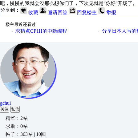
吧，慢慢的我就会没那么想你们了，下次见就是“你好”开场了。
分享到：
收藏
邀请回答
回复楼主
举报
楼主最近还看过
求指点CP1H的中断编程
分享日本人写的
·
·
gchui
关注
私信
精华：2帖
求助：0帖
帖子：363帖 | 10回