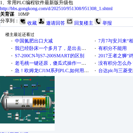
1、常用PLC编程软件最新版升级包
http://bbs.gongkong.com/d/202510/951308/951308_1.shtml
关育谋
10MP
分享到：
收藏
邀请回答
回复楼主
举报
楼主最近还看过
中国氮肥出口大减
7月7与安川来“
·
·
我已经卧床一个多月了，是出去安装机械手在高速遭遇车祸所致:大家工作都要特别注意啊
有积分不能用
·
·
S7-200CN与S7-200SMART的区别
2017王者之狮“鸡”情签到
·
·
老毛桃一键还原，傻瓜式操作一键轻松备份还原；程序为向导式安装，一键即可实现自动备份或还原系统。
没有积分怎么办
·
·
急！欧姆龙CJ1M系列PLC,如何用时间控制变频器。要求时间在组态王中可以自由输入！拜托各位大神了！
台达plc与三菱
·
·