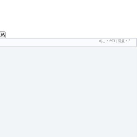
发帖
点击：
693
| 回复：
3