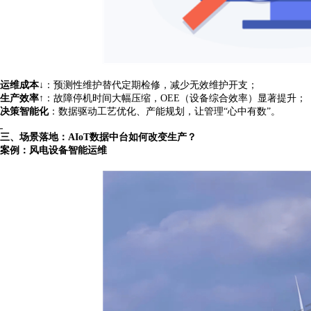
运维成本
↓
：预测性维护替代定期检修，减少无效维护开支；
生产效率
↑
：故障停机时间大幅压缩，
OEE（设备综合效率）显著提升；
决策智能化
：数据驱动工艺优化、产能规划，让管理
“心中有数”。
三、场景落地：
AIoT数据中台如何改变生产？
案例：风电设备智能运维