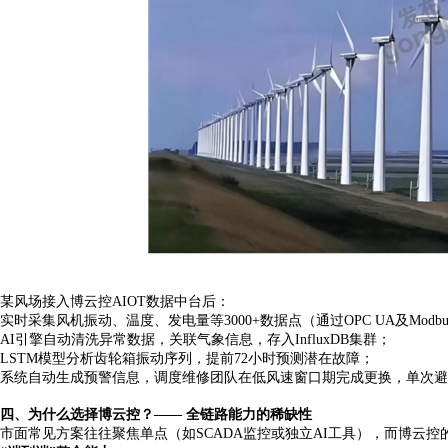
某风场接入博云控
AIOT数据中台后：
实时采集风机振动、温度、发电量等
3000+数据点（通过OPC UA及Mod
AI引擎自动清洗异常数据，关联气象信息，存入InfluxDB集群；
LSTM模型分析齿轮箱振动序列，提前72小时预测潜在故障；
系统自动生成预警信息，调度维修团队在低风速窗口期完成更换，单次避
四、为什么选择博云控？
—— 全链路能力的稀缺性
市面常见方案往往聚焦单点（如
SCADA监控或独立AI工具），而博云