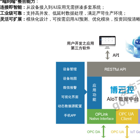
“端到端”整合能力
：
连接即智能：
从设备接入到
AI应用无需拼凑多套系统；
工业级可靠：
支持高并发、低延时数据处理，满足严苛生产环境；
灵活可扩展：
模块化设计，可按需启用
AI预测、优化模块，投资回报清