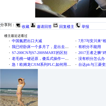
分享到：
收藏
邀请回答
回复楼主
举报
楼主最近还看过
中国氮肥出口大减
7月7与安川来“
·
·
我已经卧床一个多月了，是出去安装机械手在高速遭遇车祸所致:大家工作都要特别注意啊
有积分不能用
·
·
S7-200CN与S7-200SMART的区别
2017王者之狮“鸡”情签到
·
·
老毛桃一键还原，傻瓜式操作一键轻松备份还原；程序为向导式安装，一键即可实现自动备份或还原系统。
没有积分怎么办
·
·
急！欧姆龙CJ1M系列PLC,如何用时间控制变频器。要求时间在组态王中可以自由输入！拜托各位大神了！
台达plc与三菱
·
·