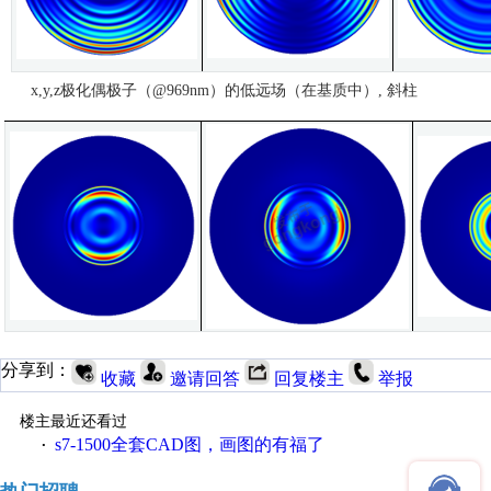
x,y,z极化偶极子（@969nm）的低远场（在基质中）, 斜柱
分享到：
收藏
邀请回答
回复楼主
举报
楼主最近还看过
s7-1500全套CAD图，画图的有福了
·