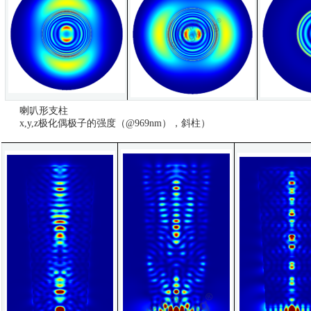
喇叭形支柱
x,y,z极化偶极子的强度（@969nm），斜柱）