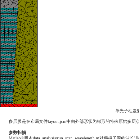
单光子柱发
多层膜是在布局文件layout.jcm中由外部形状为梯形的特殊原始多
参数扫描
Matlab®脚本data_analysis/run_scan_wavelength.