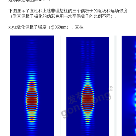
下图显示了直柱和上述非理想柱的三个偶极子的近场和远场强度
（垂直偶极子极化的伪彩色图与水平偶极子的比例不同）。
x,y,z极化偶极子强度（@969nm），直柱