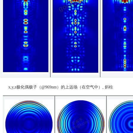
x,y,z极化偶极子（@969nm）的上远场（在空气中）, 斜柱