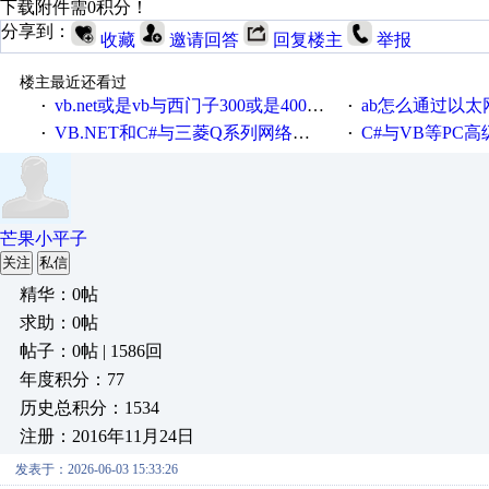
下载附件需0积分！
分享到：
收藏
邀请回答
回复楼主
举报
楼主最近还看过
vb.net或是vb与西门子300或是400plc通信怎么想编写呀！
ab怎么通过以太网跟
·
·
VB.NET和C#与三菱Q系列网络通讯的源代码
C#与VB等PC高级语言与S7
·
·
芒果小平子
关注
私信
精华：0帖
求助：0帖
帖子：0帖 | 1586回
年度积分：77
历史总积分：1534
注册：2016年11月24日
发表于：2026-06-03 15:33:26