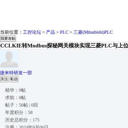
当前位置：
工控论坛
>
产品
>
PLC
>
三菱(Mitsubishi)PLC
我要发帖
CCLKIE转Modbus探秘网关模块实现三菱PLC与
捷米特研发一部
关注
私信
精华：0帖
求助：0帖
帖子：56帖 | 0回
年度积分：58
历史总积分：175
注册：2024年9月06日