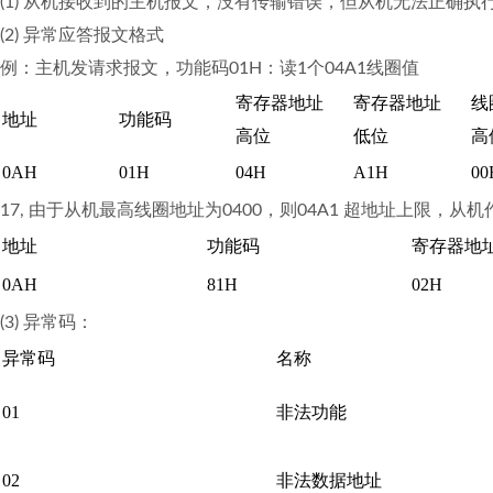
(1) 从机接收到的主机报文，没有传输错误，但从机无法正确执
(2) 异常应答报文格式
例：主机发请求报文，功能码01H：读1个04A1线圈值
寄存器地址
寄存器地址
线
地址
功能码
高位
低位
高
0AH
01H
04H
A1H
00
17, 由于从机最高线圈地址为0400，则04A1 超地址上限
地址
功能码
寄存器地
0AH
81H
02H
(3) 异常码：
异常码
名称
01
非法功能
02
非法数据地址