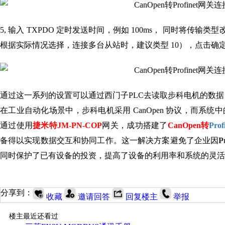
5, 输入 TXPDO 定时发送时间，例如 100ms， 同时将传输类型
根据实际情况选择，连接多台从站时，建议类型 10），点击确
通过这一系列的设置可以通过西门子PLC去读取步科电机的数
在工业自动化场景中，步科电机采用 CanOpen 协议，而系统中的其
通过使用
捷米特JM-PN-COP
网关，成功搭建了
CanOpen
转
Prof
备得以实现数据交互和协同工作。这一解决方案避免了企业因
P
同时保护了已有设备的投资，提高了设备的利用率和系统的灵活
分享到：
收藏
邀请回答
回复楼主
举报
楼主最近还看过