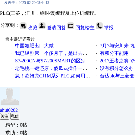
发表于：2025-02-20 08:44:13
PLC(三菱，汇川，施耐德)编程及上位机编程。
分享到：
收藏
邀请回答
回复楼主
举报
楼主最近还看过
中国氮肥出口大减
7月7与安川来“
·
·
我已经卧床一个多月了，是出去安装机械手在高速遭遇车祸所致:大家工作都要特别注意啊
有积分不能用
·
·
S7-200CN与S7-200SMART的区别
2017王者之狮“鸡”情签到
·
·
老毛桃一键还原，傻瓜式操作一键轻松备份还原；程序为向导式安装，一键即可实现自动备份或还原系统。
没有积分怎么办
·
·
急！欧姆龙CJ1M系列PLC,如何用时间控制变频器。要求时间在组态王中可以自由输入！拜托各位大神了！
台达plc与三菱
·
·
ahui0202
关注
私信
精华：0帖
求助：0帖