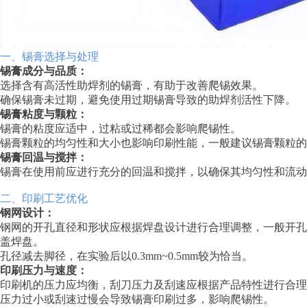
一、锡膏选择与处理
锡膏成分与品质：
选择含有高活性助焊剂的锡膏，有助于改善爬锡效果。
确保锡膏未过期，避免使用过期锡膏导致的助焊剂活性下降。
锡膏粘度与颗粒：
锡膏的粘度应适中，过粘或过稀都会影响爬锡性。
锡膏颗粒的均匀性和大小也影响印刷性能，一般建议锡膏颗粒的直径
锡膏回温与搅拌：
锡膏在使用前应进行充分的回温和搅拌，以确保其均匀性和流动
二、印刷工艺优化
钢网设计：
钢网的开孔直径和形状应根据焊盘设计进行合理调整，一般开
盖焊盘。
孔径减去脚径，在实验后以0.3mm~0.5mm较为恰当。
印刷压力与速度：
印刷机的压力应均衡，刮刀压力及刮速应根据产品特性进行合理设
压力过小或刮速过慢会导致锡膏印刷过多，影响爬锡性。