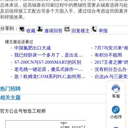
总体来说，提高锡膏在印刷过程中的爬锡性需要从锡膏选择与处
及后续焊接工艺配合等多个方面入手。通过综合考虑这些因素
和焊接效果。
分享到：
收藏
邀请回答
回复楼主
举报
楼主最近还看过
中国氮肥出口大减
7月7与安川来“
·
·
我已经卧床一个多月了，是出去安装机械手在高速遭遇车祸所致:大家工作都要特别注意啊
有积分不能用
·
·
S7-200CN与S7-200SMART的区别
2017王者之狮“鸡”情签到
·
·
老毛桃一键还原，傻瓜式操作一键轻松备份还原；程序为向导式安装，一键即可实现自动备份或还原系统。
没有积分怎么办
·
·
急！欧姆龙CJ1M系列PLC,如何用时间控制变频器。要求时间在组态王中可以自由输入！拜托各位大神了！
台达plc与三菱
·
·
热门招聘
客服
相关主题
官方公众号
智造工程师
小程序