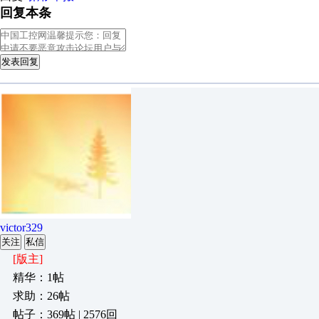
回复本条
发表回复
victor329
关注
私信
[版主]
精华：1帖
求助：26帖
帖子：369帖 | 2576回