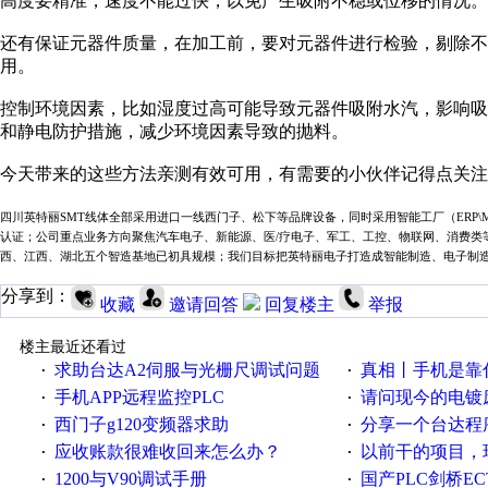
高度要精准，速度不能过快，以免产生吸附不稳或位移的情况。
还有
保证元器件质量
，
在加工前，要对元器件进行检验，剔除不
用。
控制环境因素
，
比如
湿度过高可能导致元器件吸附水汽，影响吸
和静电防护措施，减少环境因素导致的抛料。
今天带来的这些方法亲测有效可用，有需要的小伙伴记得点关注
四川
英特丽
SMT线体全部采用进口一线西门子、松下等品牌设备，同时采用智能工厂（ERP\MES\WMS)
认证；公司重点业务方向聚焦汽车电子、新能源、医
/
疗电子、军工、工控、物联网、消费类
西、
江西
、湖北五个智造基地已初具规模；我们目标把英特丽电子打造成智能制造、电子制
分享到：
收藏
邀请回答
回复楼主
举报
楼主最近还看过
求助台达A2伺服与光栅尺调试问题
真相丨手机是靠什么震动
·
·
手机APP远程监控PLC
请问现今的电镀废水处
·
·
西门子g120变频器求助
分享一个台达程
·
·
应收账款很难收回来怎么办？
以前干的项目，现在不
·
·
1200与V90调试手册
国产PLC剑桥EC
·
·