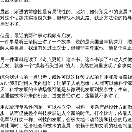
大概就是国情。
显然，渐进的前瞻性是有局限性的。比如，如何预见AI的发展
对这个话题其实很感兴趣，但却找不到思路、缺乏方法论的指
启发不多。
但是，最近的两件事对我颇有启发。
一件事是听王坚院士讲了一个故事，说的是美国当年搞探月，结
解人类自身。我没有见过王院士，但却非常尊重他：他是个真正
另一件事就是读了《奇点更近》这本书。这本书谈了AI对人类
启发。就像一个“摸着石头过河”的人，突然在河里发现了多块
综合我过去的一点思考，或许可以这样预见AI的作用和发展路
AI让我们理解人类的思维；理解了人的思维，AI就可以像科学
天，科学发展的主战场很可能是从微观化发展到复杂性；生命、
息通信技术带来的机会。过去曾经讲过，这里就不多讲了。
用AI处理复杂性问题，可以在医学、材料、复杂产品设计方面做
步，从而促使整个科技发展进入全新的时代。打个比方，依靠人
化军队打仗一样。科技的发展，会极大地带动经济和社会的迅
与此同时，经济社会和技术的发展，依赖于更加文明的社会制
展被扫入历史的垃圾堆。