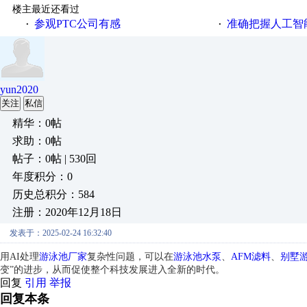
楼主最近还看过
参观PTC公司有感
准确把握人工智
·
·
yun2020
关注
私信
精华：0帖
求助：0帖
帖子：0帖 | 530回
年度积分：0
历史总积分：584
注册：2020年12月18日
发表于：2025-02-24 16:32:40
用AI处理
游泳池厂家
复杂性问题，可以在
游泳池水泵
、
AFM滤料
、
别墅
变”的进步，从而促使整个科技发展进入全新的时代。
回复
引用
举报
回复本条