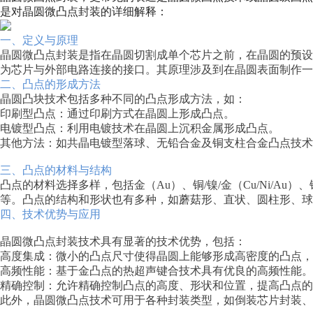
是对晶圆微凸点封装的详细解释：
一、定义与原理
晶圆微凸点封装是指在晶圆切割成单个芯片之前，在晶圆的预
为芯片与外部电路连接的接口。其原理涉及到在晶圆表面制作一
二、凸点的形成方法
晶圆凸块技术包括多种不同的凸点形成方法，如：
印刷型凸点：通过印刷方式在晶圆上形成凸点。
电镀型凸点：利用电镀技术在晶圆上沉积金属形成凸点。
其他方法：如共晶电镀型落球、无铅合金及铜支柱合金凸点技术
三、凸点的材料与结构
凸点的材料选择多样，包括金（Au）、铜/镍/金（Cu/Ni/Au）、铜柱（co
等。凸点的结构和形状也有多种，如蘑菇形、直状、圆柱形、球
四、技术优势与应用
晶圆微凸点封装技术具有显著的技术优势，包括：
高度集成：微小的凸点尺寸使得晶圆上能够形成高密度的凸点，
高频性能：基于金凸点的热超声键合技术具有优良的高频性能。
精确控制：允许精确控制凸点的高度、形状和位置，提高凸点的
此外，晶圆微凸点技术可用于各种封装类型，如倒装芯片封装、