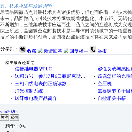
五、技术挑战与发展趋势
尽管晶圆微凸点封装技术具有诸多优势，但也面临着一些技术
未来，晶圆微凸点封装技术将继续朝着微型化、小节距、无铅
不断增加，三维集成技术应运而生，凸点之间的互连将成为实现
综上所述，晶圆微凸点封装技术是半导体封装领域中的一项重
技术的不断进步和创新，晶圆微凸点封装技术将在未来发挥更加
分享到：
收藏
邀请回答
回复楼主
举报
楼主最近还看过
信捷继电器型PLC
容性负载与感性负
·
·
送积分啦！参加7月6日菲尼克斯在线研讨会即得
该选怎样的光耦
·
·
三相四线电表的正确读数
空压机
·
·
灯光控制系统
需要调节多个目标的
·
·
碳纤维电缆产品简介
自控相关书籍
·
·
yun2020
关注
私信
精华：0帖