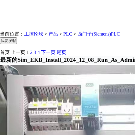
当前位置：
工控论坛
>
产品
>
PLC
>
西门子(Siemens)PLC
我要发帖
首页
上一页
1
2
3
4
下一页
尾页
最新的Sim_EKB_Install_2024_12_08_Run_As_Ad