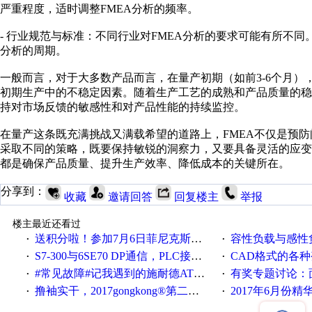
严重程度，适时调整FMEA分析的频率。
- 行业规范与标准：不同行业对FMEA分析的要求可能有所不
分析的周期。
一般而言，对于大多数产品而言，在量产初期（如前3-6个月）
初期生产中的不稳定因素。随着生产工艺的成熟和产品质量的
持对市场反馈的敏感性和对产品性能的持续监控。
在量产这条既充满挑战又满载希望的道路上，FMEA不仅是预
采取不同的策略，既要保持敏锐的洞察力，又要具备灵活的应变
都是确保产品质量、提升生产效率、降低成本的关键所在。
分享到：
收藏
邀请回答
回复楼主
举报
楼主最近还看过
送积分啦！参加7月6日菲尼克斯在线研讨会即得
容性负载与感性负
·
·
S7-300与6SE70 DP通信，PLC接收到数据不稳定
CAD格式的各
·
·
#常见故障#记我遇到的施耐德ATV12变频器故障
有奖专题讨论：面对低压变频
·
·
撸袖实干，2017gongkong®第二届智造工程师节正式起航！
2017年6月份
·
·