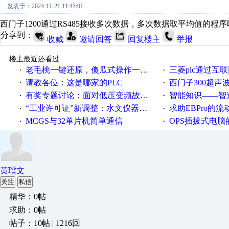
发表于：2024-11-21 11:45:01
西门子1200通过RS485接收多次数据，多次数据取平均值的程
分享到：
收藏
邀请回答
回复楼主
举报
楼主最近还看过
老毛桃一键还原，傻瓜式操作一键轻松备份还原；程序为向导式安装，一键即可实现自动备份或还原系统。
三菱plc通过互联网实现pl
·
·
请教各位：这是哪家的PLC
西门子300超声波焊
·
·
有奖专题讨论：面对低压变频故障，老手是这样解决的！
智能知识——智造时代，工
·
·
“工业许可证”新调整：水文仪器等19类产品取消事前生产许可
求助EBPro的
·
·
MCGS与32单片机简单通信
OPS插拔式电
·
·
黄瑨文
关注
私信
精华：0帖
求助：0帖
帖子：10帖 | 1216回