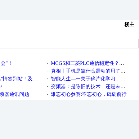
楼主
相会”！
MCGS和三菱PLC通信稳定性？？？
·
真相丨手机是靠什么震动的用了这么多年才知道！
·
帖！及时更新在线研讨会预告
智能人生—一关于碎片化学习，看这一篇就够了！
·
？
变频器：是陈旧的技术，还是未来的幕后英雄？
·
变频器通讯问题
难忘初心参赛:不忘初心，砥砺前行
·