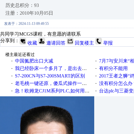
历史总积分：93
注册：2010年10月05日
发表于：2024-11-13 09:49:55
共同学习MCGS课程，有意愿的请联系
分享到：
收藏
邀请回答
回复楼主
举报
楼主最近还看过
中国氮肥出口大减
7月7与安川来“
·
·
我已经卧床一个多月了，是出去安装机械手在高速遭遇车祸所致:大家工作都要特别注意啊
有积分不能用
·
·
S7-200CN与S7-200SMART的区别
2017王者之狮“鸡”情签到
·
·
老毛桃一键还原，傻瓜式操作一键轻松备份还原；程序为向导式安装，一键即可实现自动备份或还原系统。
没有积分怎么办
·
·
急！欧姆龙CJ1M系列PLC,如何用时间控制变频器。要求时间在组态王中可以自由输入！拜托各位大神了！
台达plc与三菱
·
·