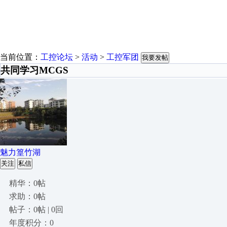
当前位置：
工控论坛
>
活动
>
工控军团
我要发帖
共同学习MCGS
魅力篁竹湖
关注
私信
精华：0帖
求助：0帖
帖子：0帖 | 0回
年度积分：0