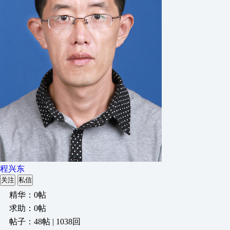
程兴东
关注
私信
精华：0帖
求助：0帖
帖子：48帖 | 1038回