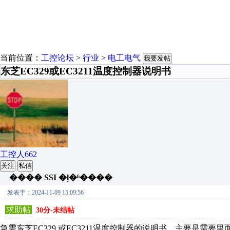
当前位置：
工控论坛
>
行业
>
电工电气
我要发帖
东芝EC329或EC3211温度控制器说明书
工控人662
关注
私信
���� SSI �ļ�ʱ����
发表于：2024-11-09 15:09:56
求助帖
30分-未结帖
急需东芝EC329,或EC3211温度控制器的说明书，主要是