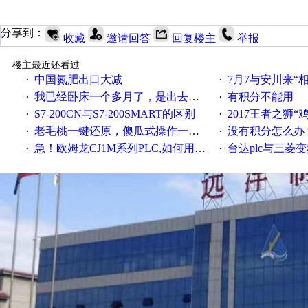
分享到：
收藏
邀请回答
回复楼主
举报
楼主最近还看过
中国氮肥出口大减
7月7与安川来“
·
·
我已经卧床一个多月了，是出去安装机械手在高速遭遇车祸所致:大家工作都要特别注意啊
有积分不能用
·
·
S7-200CN与S7-200SMART的区别
2017王者之狮“鸡”情签到
·
·
老毛桃一键还原，傻瓜式操作一键轻松备份还原；程序为向导式安装，一键即可实现自动备份或还原系统。
没有积分怎么办
·
·
急！欧姆龙CJ1M系列PLC,如何用时间控制变频器。要求时间在组态王中可以自由输入！拜托各位大神了！
台达plc与三菱
·
·