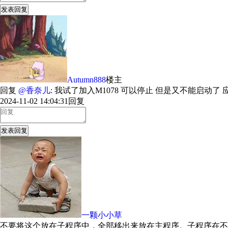
发表回复
Autumn888
楼主
回复
@香奈儿
: 我试了加入M1078 可以停止 但是又不能启动
2024-11-02 14:04:31
回复
发表回复
一颗小小草
不要将这个放在子程序中，全部移出来放在主程序。子程序在不