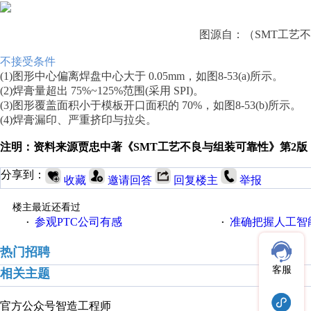
图源自：（SMT工艺
不接受条件
(1)图形中心偏离焊盘中心大于 0.05mm，如图8-53(a)所示。
(2)焊膏量超出 75%~125%范围(采用 SPI)。
(3)图形覆盖面积小于模板开口面积的 70%，如图8-53(b)所示。
(4)焊膏漏印、严重挤印与拉尖。
注明：资料来源贾忠中著《SMT工艺不良与组装可靠性》第2版
分享到：
收藏
邀请回答
回复楼主
举报
楼主最近还看过
参观PTC公司有感
准确把握人工智
·
·
热门招聘
客服
相关主题
官方公众号
智造工程师