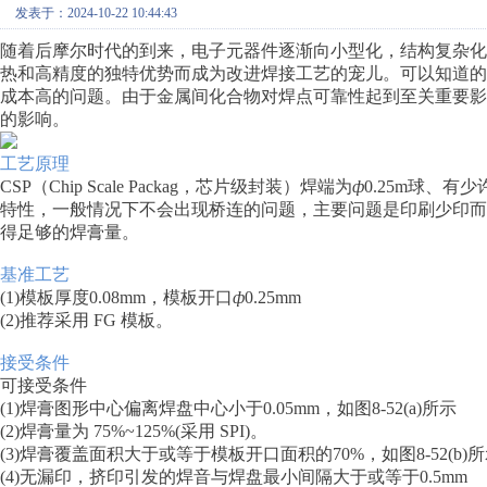
发表于：2024-10-22 10:44:43
随着后摩尔时代的到来，电子元器件逐渐向小型化，结构复杂
热和高精度的独特优势而成为改进焊接工艺的宠儿。可以知道
成本高的问题。由于金属间化合物对焊点可靠性起到至关重要
的影响。
工艺原理
CSP（Chip Scale Packag，芯片级封装）焊端为
ф
0.25m球、
特性，一般情况下不会出现桥连的问题，主要问题是印刷少印而导
得足够的焊膏量。
基准工艺
(1)模板厚度0.08mm，模板开口
ф
0.25mm
(2)推荐采用 FG 模板。
接受条件
可接受条件
(1)焊膏图形中心偏离焊盘中心小于0.05mm，如图8-52(a)所示
(2)焊膏量为 75%~125%(采用 SPI)。
(3)焊膏覆盖面积大于或等于模板开口面积的70%，如图8-52(b)
(4)无漏印，挤印引发的焊音与焊盘最小间隔大于或等于0.5mm