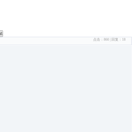
帖
点击：
860
| 回复：
18