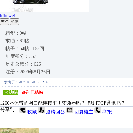
hfhewei
关注
私信
精华：0帖
求助：61帖
帖子：64帖 | 162回
年度积分：357
历史总积分：626
注册：2009年8月26日
发表于：2024-10-20 17:32:02
求助帖
50分-已结帖
1200本体带的网口能连接汇川变频器吗？ 能用TCP通讯吗？
分享到：
收藏
邀请回答
回复楼主
举报