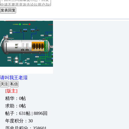
发表回复
请叫我王老湿
关注
私信
[版主]
精华：0帖
求助：0帖
帖子：631帖 | 8896回
年度积分：30
历史总积分：358601