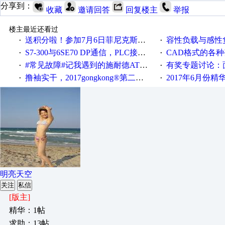
分享到：
收藏
邀请回答
回复楼主
举报
楼主最近还看过
送积分啦！参加7月6日菲尼克斯在线研讨会即得
容性负载与感性负
·
·
S7-300与6SE70 DP通信，PLC接收到数据不稳定
CAD格式的各
·
·
#常见故障#记我遇到的施耐德ATV12变频器故障
有奖专题讨论：面对低压变频
·
·
撸袖实干，2017gongkong®第二届智造工程师节正式起航！
2017年6月份
·
·
明亮天空
关注
私信
[版主]
精华：1帖
求助：13帖