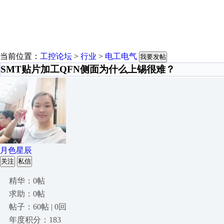
当前位置：
工控论坛
>
行业
>
电工电气
我要发帖
SMT贴片加工QFN侧面为什么上锡很难？
月色星辰
关注
私信
精华：0帖
求助：0帖
帖子：60帖 | 0回
年度积分：183