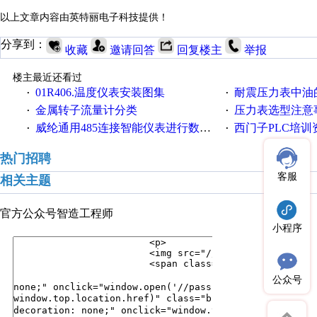
以上文章内容由英特丽电子科技提供！
分享到：
收藏
邀请回答
回复楼主
举报
楼主最近还看过
01R406.温度仪表安装图​集
耐震压力表中油
·
·
金属转子流量计分类
压力表选型注意
·
·
威纶通用485连接智能仪表进行数据采集，地址不连续如何进行资料取样？
西门子PLC培训
·
·
热门招聘
客服
相关主题
官方公众号
智造工程师
小程序
公众号