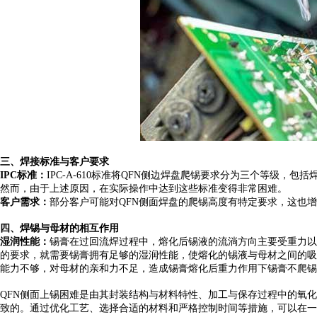
三、
焊接标准与客户要求
IPC标准：
IPC-A-610标准将QFN侧边焊盘爬锡要求分为三个等级，
然而，由于上述原因，在实际操作中达到这些标准变得非常困难。
客户需求：
部分客户可能对
QFN侧面焊盘的爬锡高度有特定要求，这也
四、
焊锡与母材的相互作用
湿润性能：
锡膏在过回流焊过程中，熔化后锡液的流淌方向主要受重力以
的要求，就需要锡膏拥有足够的湿润性能，使熔化的锡液与母材之间的吸
能力不够，对母材的亲和力不足，造成锡膏熔化后重力作用下锡膏不爬锡
QFN侧面上锡困难是由其封装结构与材料特性、加工与保存过程中的氧
致的。通过优化工艺、选择合适的材料和严格控制时间等措施，可以在一