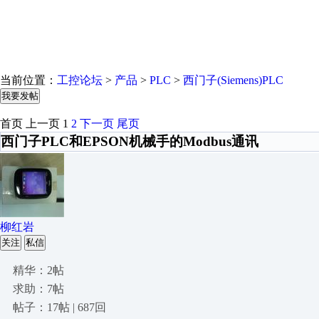
当前位置：
工控论坛
>
产品
>
PLC
>
西门子(Siemens)PLC
我要发帖
首页
上一页
1
2
下一页
尾页
西门子PLC和EPSON机械手的Modbus通讯
柳红岩
关注
私信
精华：2帖
求助：7帖
帖子：17帖 | 687回