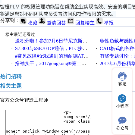
智橙PLM 的权限管理功能旨在帮助企业实现高效、安全的项
将满足您对不同团队成员设置访问和操作权限的需求。
分享到：
收藏
邀请回答
回复楼主
举报
楼主最近还看过
送积分啦！参加7月6日菲尼克斯在线研讨会即得
容性负载与感性负
·
·
S7-300与6SE70 DP通信，PLC接收到数据不稳定
CAD格式的各
·
·
#常见故障#记我遇到的施耐德ATV12变频器故障
有奖专题讨论：面对低压变频
·
·
撸袖实干，2017gongkong®第二届智造工程师节正式起航！
2017年6月份
·
·
热门招聘
客服
相关主题
官方公众号
智造工程师
小程序
公众号