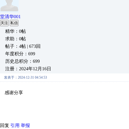
堂清华001
关注
私信
精华：0帖
求助：0帖
帖子：4帖 | 673回
年度积分：699
历史总积分：699
注册：2024年12月16日
发表于：2024-12-31 04:54:53
感谢分享
原创推荐
原创推荐
原创推荐
原创推荐
原创推荐
原
原创推荐
回复
引用
举报