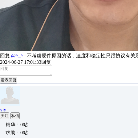
回复
@^_^.
: 不考虑硬件原因的话，速度和稳定性只跟协议有关
2024-06-27 17:01:33
回复
发表回复
yiy
关注
私信
精华：0帖
求助：0帖