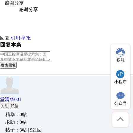
感谢分享
原创推荐
原创推荐
原创推荐
原创推荐
原创推荐
原
原创推荐
感谢分享
原创推荐
原创推荐
原创推荐
原创推荐
原创推
创推荐
原创推荐
回复
引用
举报
回复本条
客服
发表回复
小程序
堂清华001
公众号
关注
私信
精华：0帖
求助：0帖
帖子：3帖 | 921回