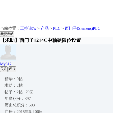
当前位置：
工控论坛
>
产品
>
PLC
>
西门子(Siemens)PLC
我要发帖
【求助】西门子1214C中轴硬限位设置
My312
关注
私信
精华：0帖
求助：2帖
帖子：2帖 | 79回
年度积分：397
历史总积分：503
注册：2018年6月06日