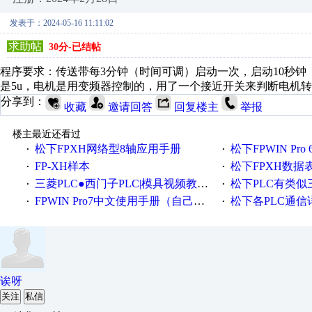
发表于：2024-05-16 11:11:02
求助帖
30分-已结帖
程序要求：传送带每3分钟（时间可调）启动一次，启动10秒钟（时
是5u，电机是用变频器控制的，用了一个接近开关来判断电机转
分享到：
收藏
邀请回答
回复楼主
举报
楼主最近还看过
松下FPXH网络型8轴应用手册
松下FPWIN Pr
·
·
FP-XH样本
松下FPXH数据表F3
·
·
三菱PLC●西门子PLC|模具视频教程●数控编程●|欧姆龙|AB/松下|视频
松下PLC有类似三
·
·
FPWIN Pro7中文使用手册（自己整理的）
松下各PLC通信详
·
·
诶呀
关注
私信