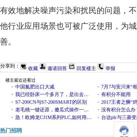
有效地解决噪声污染和扰民的问题，不
他行业应用场景也可被广泛使用，为城
善。
分享到：
收藏
邀请回答
回复楼主
举报
楼主最近还看过
中国氮肥出口大减
7月7与安川来“
·
·
我已经卧床一个多月了，是出去安装机械手在高速遭遇车祸所致:大家工作都要特别注意啊
有积分不能用
·
·
S7-200CN与S7-200SMART的区别
2017王者之狮“鸡”情签到
·
·
老毛桃一键还原，傻瓜式操作一键轻松备份还原；程序为向导式安装，一键即可实现自动备份或还原系统。
没有积分怎么办
·
·
急！欧姆龙CJ1M系列PLC,如何用时间控制变频器。要求时间在组态王中可以自由输入！拜托各位大神了！
台达plc与三菱
·
·
热门招聘