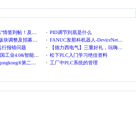
帖！及时更新在线研讨会预告
PID调节到底是什么
·
调整及招募版主公告
FANUC发那科机器人-DeviceNet通信使用手册(中文)
·
ew运行报错问题
【德力西电气】三重好礼，玩嗨夏日！
·
0&智能制造高级培训班通知！
松下PLC入门学习绝佳资料
·
®第二届智造工程师节正式起航！
工厂中PLC系统的管理
·