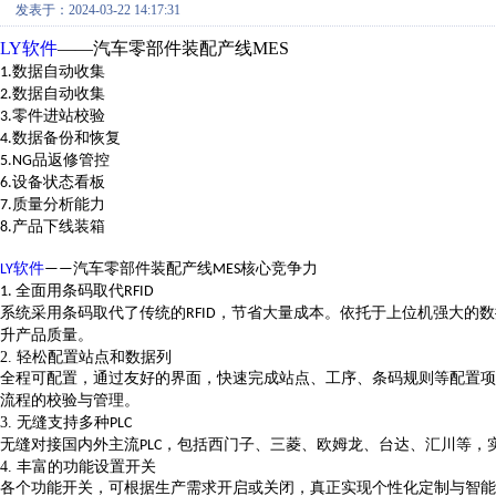
发表于：2024-03-22 14:17:31
LY软件
——汽车零部件装配产线MES
数据自动收集
1.
数据自动收集
2.
零件进站校验
3.
数据备份和恢复
4.
品返修管控
5.NG
设备状态看板
6.
质量分析能力
7.
产品下线装箱
8.
核心竞争力
LY软件
——汽车零部件装配产线MES
全面用条码取代
1.
RFID
系统采用条码取代了传统的
，节省大量成本。依托于上位机强大的数
RFID
升产品质量。
2.
轻松配置站点和数据列
全程可配置，通过友好的界面，快速完成站点、工序、条码规则等配置项
流程的校验与管理。
3.
无缝支持多种
PLC
无缝对接国内外主流
，包括西门子、三菱、欧姆龙、台达、汇川等，
PLC
4.
丰富的功能设置开关
各个功能开关，可根据生产需求开启或关闭，真正实现个性化定制与智能