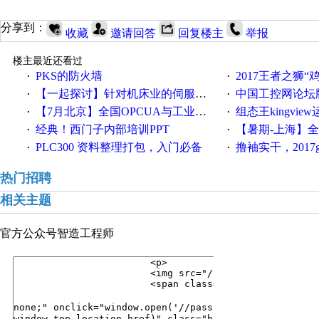
分享到：
收藏
邀请回答
回复楼主
举报
楼主最近还看过
PKS的防火墙
2017王者之狮“鸡”情签到
·
·
【一起探讨】针对机床业的伺服系统发展，您的期望是什么？
中国工控网论坛版块
·
·
【7月北京】全国OPCUA与工业互联技术培训班通知！
组态王kingvi
·
·
经典！西门子内部培训PPT
【暑期-上海】全国工业4.
·
·
PLC300 资料整理打包，入门必备
撸袖实干，2017gongkong
·
·
热门招聘
相关主题
官方公众号
智造工程师