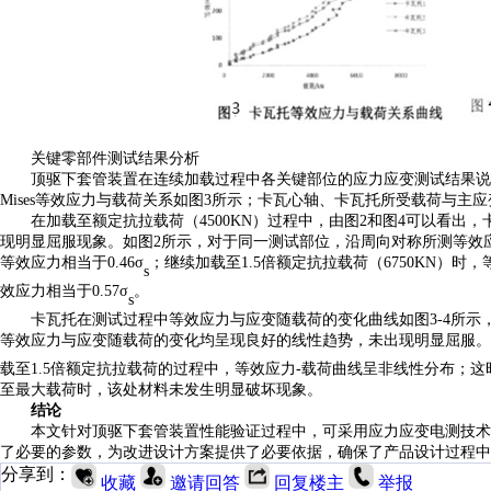
关键零部件测试结果分析
顶驱下套管装置在连续加载过程中各关键部位的应力应变测试结果说
Mises等效应力与载荷关系如图3所示；卡瓦心轴、卡瓦托所受载荷与主
在加载至额定抗拉载荷（
4500KN）过程中，由图2和图4可以看
现明显屈服现象。如图2所示，对于同一测试部位，沿周向对称所测等效
等效应力相当于0.46σ
；继续加载至
1.5倍额定抗拉载荷（6750KN
s
效应力相当于0.57σ
。
s
卡瓦托在测试过程中等效应力与应变随载荷的变化曲线如图
3-4所
等效应力与应变随载荷的变化均呈现良好的线性趋势，未出现明显屈服。当
载至
1.5倍额定抗拉载荷的过程中，等效应力-载荷曲线呈非线性分布；
至最大载荷时，该处材料未发生明显破坏现象。
结论
本文针对顶驱下套管装置性能验证过程中，可采用应力应变电测技术
了必要的参数，为改进设计方案提供了必要依据，确保了产品设计过程中
分享到：
收藏
邀请回答
回复楼主
举报