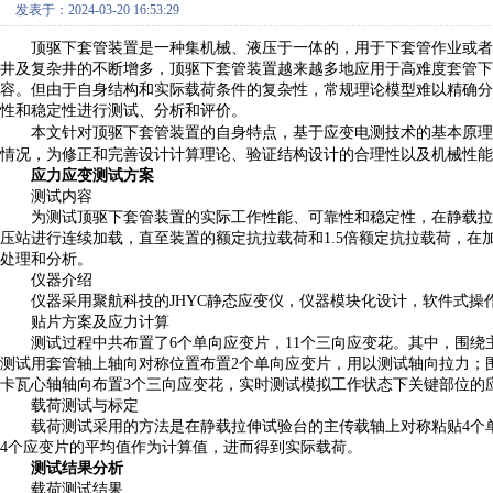
发表于：2024-03-20 16:53:29
顶驱下套管装置是一种集机械、液压于一体的，用于下套管作业或者
井及复杂井的不断增多，顶驱下套管装置越来越多地应用于高难度套管下
容。但由于自身结构和实际载荷条件的复杂性，常规理论模型难以精确分
性和稳定性进行测试、分析和评价。
本文针对顶驱下套管装置的自身特点，基于应变电测技术的基本原理
情况，为修正和完善设计计算理论、验证结构设计的合理性以及机械性能
应力应变测试方案
测试内容
为测试顶驱下套管装置的实际工作性能、可靠性和稳定性，在静载拉
压站进行连续加载，直至装置的额定抗拉载荷和
1.5倍额定抗拉载荷，
处理和分析。
仪器介绍
仪器采用聚航科技的
JHYC静态应变仪，仪器模块化设计，软件式
贴片方案及应力计算
测试过程中共布置了
6个单向应变片，11个三向应变花。其中，围
测试用套管轴上轴向对称位置布置2个单向应变片，用以测试轴向拉力；
卡瓦心轴轴向布置3个三向应变花，实时测试模拟工作状态下关键部位的
载荷测试与标定
载荷测试采用的方法是在静载拉伸试验台的主传载轴上对称粘贴
4个
4个应变片的平均值作为计算值，进而得到实际载荷。
测试结果分析
载荷测试结果