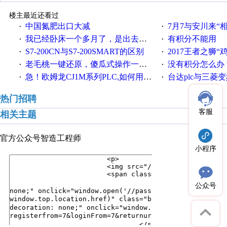
楼主最近还看过
中国氮肥出口大减
7月7与安川来“
·
·
我已经卧床一个多月了，是出去安装机械手在高速遭遇车祸所致:大家工作都要特别注意啊
有积分不能用
·
·
S7-200CN与S7-200SMART的区别
2017王者之狮“鸡”情签到
·
·
老毛桃一键还原，傻瓜式操作一键轻松备份还原；程序为向导式安装，一键即可实现自动备份或还原系统。
没有积分怎么办
·
·
急！欧姆龙CJ1M系列PLC,如何用时间控制变频器。要求时间在组态王中可以自由输入！拜托各位大神了！
台达plc与三菱
·
·
热门招聘
客服
相关主题
官方公众号
智造工程师
小程序
公众号