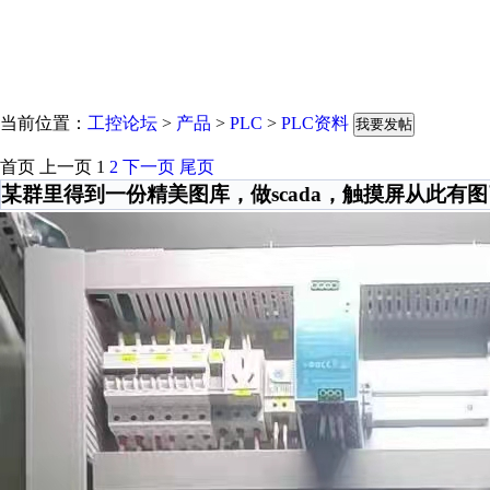
当前位置：
工控论坛
>
产品
>
PLC
>
PLC资料
我要发帖
首页
上一页
1
2
下一页
尾页
某群里得到一份精美图库，做scada，触摸屏从此有图