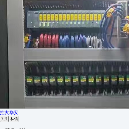
控友华安
关注
私信