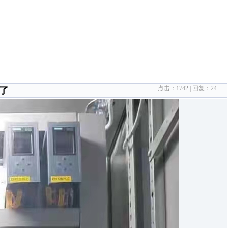
点击：
1742
| 回复：
24
了