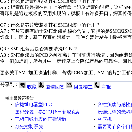
Q6：什么是焊膏印刷及其在SMT组装中的作用？
A6：焊膏印刷是指在PCB上的焊盘上印刷焊膏的过程，这样SM
膏印刷是通过模板的应用实现的，模板上有许多开口，焊膏将保
Q7：什么是芯片安装及其在SMT组装中的作用？
A7：芯片安装有助于SMT组装的核心含义，它指的是SMC或SM
焊盘上。因此，基于焊膏的附着力，元件会暂时粘在电路板表面
Q8：SMT组装后是否需要清洗PCB ？
A8：SMT组装后的PCB必须在离开车间前进行清洁，因为组装
物，例如焊剂，所有其中一定程度上会降低产品的可靠性。因此
更多关于SMT加工快速打样、高端PCBA加工、SMT贴片加
分享到：
收藏
邀请回答
回复楼主
举报
楼主最近还看过
信捷继电器型PLC
容性负载与感性负
·
·
送积分啦！参加7月6日菲尼克斯在线研讨会即得
该选怎样的光耦
·
·
三相四线电表的正确读数
空压机
·
·
灯光控制系统
需要调节多个目标的
·
·